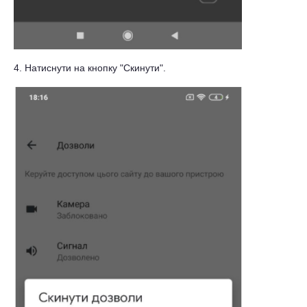
4. Натиснути на кнопку "Скинути".