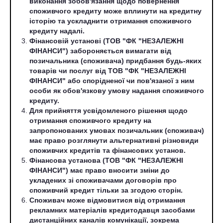
виконання зобов'язання щодо повернення
споживчого кредиту може вплинути на кредитну
історію та ускладнити отримання споживчого
кредиту надалі.
Фінансовій установі (ТОВ "ФК "НЕЗАЛЕЖНІ
ФІНАНСИ") забороняється вимагати від
позичальника (споживача) придбання будь-яких
товарів чи послуг від ТОВ "ФК "НЕЗАЛЕЖНІ
ФІНАНСИ" або спорідненої чи пов'язаної з ним
особи як обов'язкову умову надання споживчого
кредиту.
Для прийняття усвідомленого рішення щодо
отримання споживчого кредиту на
запропонованих умовах позичальник (споживач)
має право розглянути альтернативні різновиди
споживчих кредитів та фінансових установ.
Фінансова установа (ТОВ "ФК "НЕЗАЛЕЖНІ
ФІНАНСИ") має право вносити зміни до
укладених зі споживачами договорів про
споживчий кредит тільки за згодою сторін.
Споживач може відмовитися від отримання
рекламних матеріалів кредитодавця засобами
дистанційних каналів комунікації, зокрема