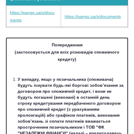
https://pango.ua/s/docu
https://pango.ua/s/documents
ments
Попередження
(застосовується для всіх різновидів споживчого
кредиту)
У випадку, якщо у позичальника (споживача)
будуть існувати будь-які боргові зобов’язання за
договором про споживчий кредит, і вони не
будуть погашені (виконані) в останній день
строку кредитування передбаченого договором
про споживчий кредит (з урахуванням
пролонгацій) або графіком платежів, виконання
зобов’язань зі сплати платежів вважається
простроченим позичальником і ТОВ "ФК
"НЕЗАЛЕЖНІ ФІНАНСИ" (надалі – кредитодавець,