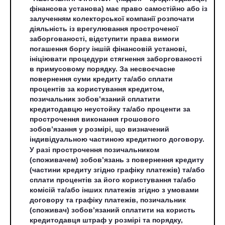
фінансова установа) має право самостійно або із
залученням колекторської компанії розпочати
діяльність із врегулювання простроченої
заборгованості, відступити права вимоги
погашення боргу іншій фінансовій установі,
ініціювати процедури стягнення заборгованості
в примусовому порядку. За несвоєчасне
повернення суми кредиту та/або сплати
процентів за користування кредитом,
позичальник зобов’язаний сплатити
кредитодавцю неустойку та/або проценти за
прострочення виконання грошового
зобов’язання у розмірі, що визначений
індивідуальною частиною кредитного договору.
У разі прострочення позичальником
(споживачем) зобов’язань з повернення кредиту
(частини кредиту згідно графіку платежів) та/або
сплати процентів за його користування та/або
комісій та/або інших платежів згідно з умовами
договору та графіку платежів, позичальник
(споживач) зобов’язаний сплатити на користь
кредитодавця штраф у розмірі та порядку,