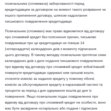
позичальника (споживача) заборгованості перед
кредитодавцем за договором на момент такого розірвання чи
іншого припинення договору, шляхом надсилання
письмового повідомлення кредитодавцю.
Позичальник (споживач) має право відмовитися від договору
про споживчий кредит без пояснення причин, письмово
повідомивши про це кредитодавця не пізніше 14
(чотирнадцяти) календарних днів з моменту підписання
цього договору. В такому випадку позичальник протягом семи
календарних днів з дати подання письмового повідомлення
про відмову від договору про споживчий кредит зобов'язаний
повернути кредитодавцю одержані ним грошові кошти,
сплатити комісію за надання кредиту у повному обсязі,
комісію за обслуговування кредиту в нарахованій частині та
проценти за період з дня одержання коштів до дня їх
повернення. Якщо позичальник подає повідомлення про
відмову від договору про споживчий кредит не особисто, воно
має бути засвідчене нотаріально або подане і підписане