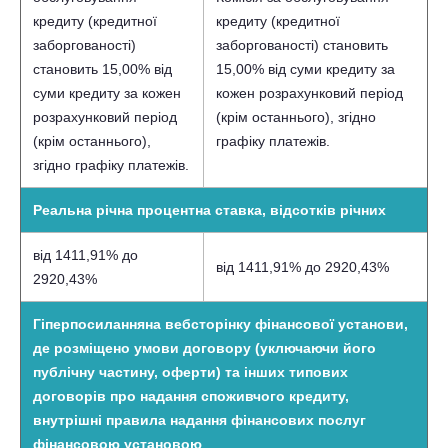
кредиту (кредитної
кредиту (кредитної
заборгованості)
заборгованості) становить
становить 15,00% від
15,00% від суми кредиту за
суми кредиту за кожен
кожен розрахунковий період
розрахунковий період
(крім останнього), згідно
(крім останнього),
графіку платежів.
згідно графіку платежів.
Реальна річна процентна ставка, відсотків річних
від
1411,91% до
від
1411,91% до 2920,43
%
2920,43
%
Гіперпосилання
на вебсторінку фінансової установи,
де розміщено умови договору (уключаючи його
публічну частину, оферти) та інших типових
договорів про надання споживчого кредиту,
внутрішні правила надання фінансових послуг
фінансовою установою