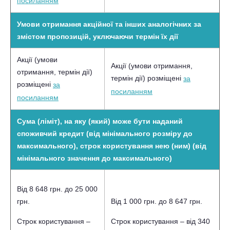
посиланням
Умови отримання акційної та інших аналогічних за
змістом пропозицій, уключаючи термін їх дії
Акції (умови
Акції (умови отримання,
отримання, термін дії)
термін дії) розміщені
за
розміщені
за
посиланням
посиланням
Сума (ліміт), на яку (який) може бути наданий
споживчий кредит (від мінімального розміру до
максимального), строк користування нею (ним) (від
мінімального значення до максимального)
Від 8 648 грн. до 25 000
грн.
Від 1 000 грн. до 8 647 грн.
Строк користування –
Строк користування – від
340