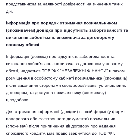
представником за наявності довіреності на вчинення таких
дій.
Інформація про порядок отримання позичальником
(споживачем) довідки про відсутність заборгованості та
виконання зобов'язань споживача за договором у
повному обсязі
Інформація (довідка) про відсутність заборгованості та
виконання зобов'язань споживача за договором у повному
обсязі, надається ТОВ "ФК "НЕЗАЛЕЖНІ ФІНАНСИ" шляхом
розміщення в особистому кабінеті позичальника (споживача)
після виконання сторонами своїх зобов'язань, установлених
договором, та доступна позичальнику (споживачу)
цілодобово.
Для отримання інформації (довідки) в іншій формі (у формі
паперового або електронного документа) позичальник
(споживач) після припинення дії договору про надання
споживчого кредиту, має право звернутися до ТОВ "ФК