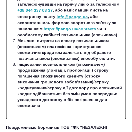
зателефонувавши на гарячу лінію за телефоном
, або надіславши листа на
+38 044 337 03 37
електронну пошту
, або
info@pango.ua
скориставшись формою зворотного зв’язку за
посиланням
чи в
https://pango.ua/contacts
особистому кабінеті позичальника (споживача).
Можливі витрати на сплату позичальником
(споживачем) платежів за користування
споживчим кредитом залежать від обраного
позичальником (споживачем) способу сплати.
Ініціювання позичальником (споживачем)
продовження (лонгації, пролонгації) строку
погашення споживчого кредиту (строку
виконання грошового зобов'язання)/строку
кредитування/строку дії договору про споживчий
кредит здійснюється без змін умов попередньо
укладеного договору в бік погіршення для
споживача
Повідомляємо боржників ТОВ "ФК "НЕЗАЛЕЖНІ