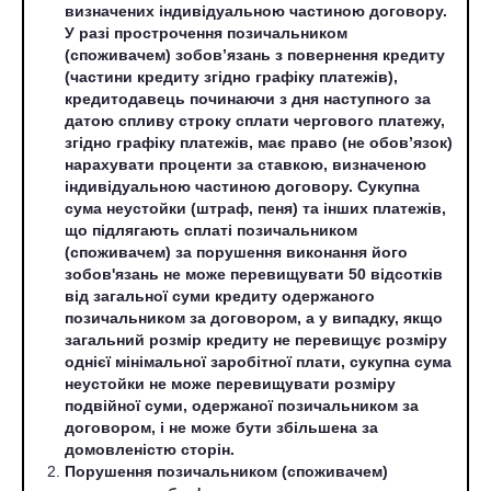
визначених індивідуальною частиною договору.
У разі прострочення позичальником
(споживачем) зобов’язань з повернення кредиту
(частини кредиту згідно графіку платежів),
кредитодавець починаючи з дня наступного за
датою спливу строку сплати чергового платежу,
згідно графіку платежів, має право (не обов’язок)
нарахувати проценти за ставкою, визначеною
індивідуальною частиною договору. Сукупна
сума неустойки (штраф, пеня) та інших платежів,
що підлягають сплаті позичальником
(споживачем) за порушення виконання його
зобов'язань не може перевищувати 50 відсотків
від загальної суми кредиту одержаного
позичальником за договором, а у випадку, якщо
загальний розмір кредиту не перевищує розміру
однієї мінімальної заробітної плати, сукупна сума
неустойки не може перевищувати розміру
подвійної суми, одержаної позичальником за
договором, і не може бути збільшена за
домовленістю сторін.
Порушення позичальником (споживачем)