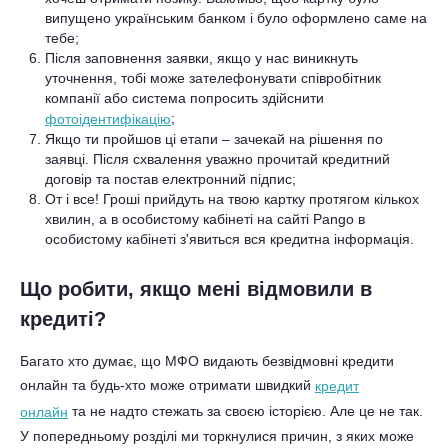
випущено українським банком і було оформлено саме на
тебе;
Після заповнення заявки, якщо у нас виникнуть
уточнення, тобі може зателефонувати співробітник
компанії або система попросить здійснити
;
фотоідентифікацію
Якщо ти пройшов ці етапи – зачекай на рішення по
заявці. Після схвалення уважно прочитай кредитний
договір та постав електронний підпис;
От і все! Гроші прийдуть на твою картку протягом кількох
хвилин, а в особистому кабінеті на сайті Pango в
особистому кабінеті з'явиться вся кредитна інформація.
Що робити, якщо мені відмовили в
кредиті?
Багато хто думає, що МФО видають безвідмовні кредити
онлайн та будь-хто може отримати швидкий
кредит
та не надто стежать за своєю історією. Але це не так.
онлайн
У попередньому розділі ми торкнулися причин, з яких може