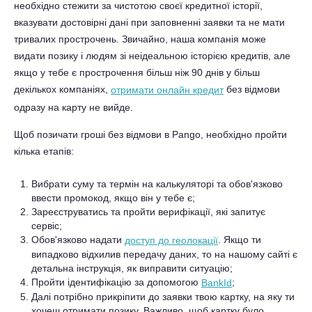
необхідно стежити за чистотою своєї кредитної історії,
вказувати достовірні дані при заповненні заявки та не мати
тривалих прострочень. Звичайно, наша компанія може
видати позику і людям зі неідеальною історією кредитів, але
якщо у тебе є прострочення більш ніж 90 днів у більш
декількох компаніях,
без відмови
отримати онлайн кредит
одразу на карту не вийде.
Щоб позичати гроші без відмови в Pango, необхідно пройти
кілька етапів:
Вибрати суму та термін на калькуляторі та обов'язково
ввести промокод, якщо він у тебе є;
Зареєструватись та пройти верифікації, які запитує
сервіс;
Обов'язково надати
. Якщо ти
доступ до геолокації
випадково відхилив передачу даних, то на нашому сайті є
детальна інструкція, як виправити ситуацію;
Пройти ідентифікацію за допомогою
;
BankId
Далі потрібно прикріпити до заявки твою картку, на яку ти
хочеш отримати позику. Важливо, щоб картку було